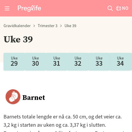
NO
Gravidkalender
Trimester 3
Uke 39
Uke 39
Uke
Uke
Uke
Uke
Uke
Uke
29
30
31
32
33
34
Barnet
Barnets totale lengde er nå ca. 50 cm, og det veier ca.
3,2 kg i starten av uken og ca. 3,37 kg i slutten.