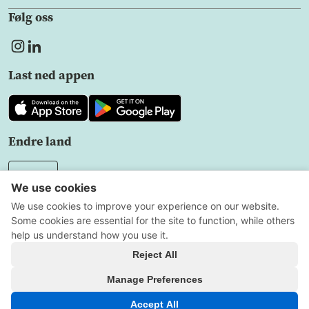
Følg oss
Last ned appen
Endre land
NO
Sekretesspolicy
Användarvillkor
Innstillinger for
informasjonskapsler
Alle rettigheter forbeholdt
Copyright © 2026