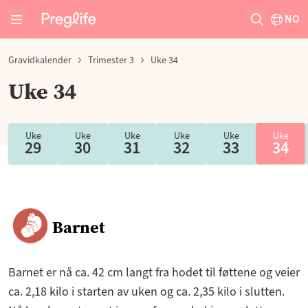
NO
Gravidkalender
Trimester 3
Uke 34
Uke 34
Uke
Uke
Uke
Uke
Uke
Uke
29
30
31
32
33
34
Barnet
Barnet er nå ca. 42 cm langt fra hodet til føttene og veier
ca. 2,18 kilo i starten av uken og ca. 2,35 kilo i slutten.