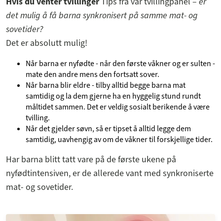
Hvis du venter tvillinger
Tips fra vår tvillingpanel –
er
det mulig å få barna synkronisert på samme mat- og
sovetider?
Det er absolutt mulig!
Når barna er nyfødte - når den første våkner og er sulten -
mate den andre mens den fortsatt sover.
Når barna blir eldre - tilby alltid begge barna mat
samtidig og la dem gjerne ha en hyggelig stund rundt
måltidet sammen. Det er veldig sosialt berikende å være
tvilling.
Når det gjelder søvn, så er tipset å alltid legge dem
samtidig, uavhengig av om de våkner til forskjellige tider.
Har barna blitt tatt vare på de første ukene på
nyfødtintensiven, er de allerede vant med synkroniserte
mat- og sovetider.