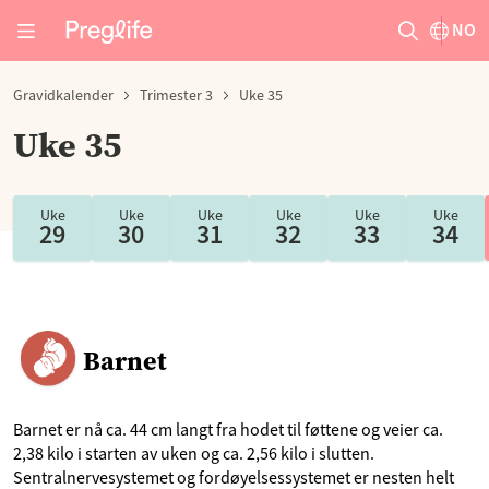
NO
Gravidkalender
Trimester 3
Uke 35
Uke 35
Uke
Uke
Uke
Uke
Uke
Uke
29
30
31
32
33
34
Barnet
Barnet er nå ca. 44 cm langt fra hodet til føttene og veier ca.
2,38 kilo i starten av uken og ca. 2,56 kilo i slutten.
Sentralnervesystemet og fordøyelsessystemet er nesten helt