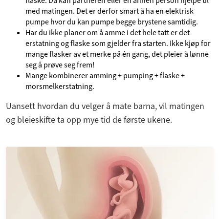
flaske. Da kan partneren eller en annen person hjelpe til
med matingen. Det er derfor smart å ha en elektrisk
pumpe hvor du kan pumpe begge brystene samtidig.
Har du ikke planer om å amme i det hele tatt er det
erstatning og flaske som gjelder fra starten. Ikke kjøp for
mange flasker av et merke på én gang, det pleier å lønne
seg å prøve seg frem!
Mange kombinerer amming + pumping + flaske +
morsmelkerstatning.
Uansett hvordan du velger å mate barna, vil matingen
og bleieskifte ta opp mye tid de første ukene.