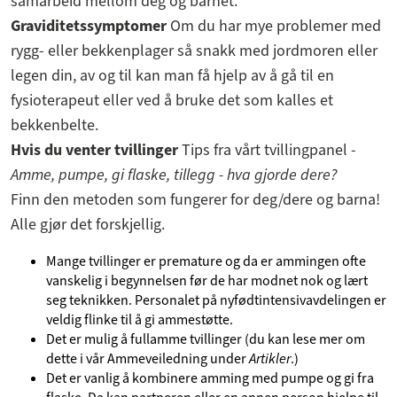
samarbeid mellom deg og barnet.
Graviditetssymptomer
Om du har mye problemer med
rygg- eller bekkenplager så snakk med jordmoren eller
legen din, av og til kan man få hjelp av å gå til en
fysioterapeut eller ved å bruke det som kalles et
bekkenbelte.
Hvis du venter tvillinger
Tips fra vårt tvillingpanel -
Amme, pumpe, gi flaske, tillegg - hva gjorde dere?
Finn den metoden som fungerer for deg/dere og barna!
Alle gjør det forskjellig.
Mange tvillinger er premature og da er ammingen ofte
vanskelig i begynnelsen før de har modnet nok og lært
seg teknikken. Personalet på nyfødtintensivavdelingen er
veldig flinke til å gi ammestøtte.
Det er mulig å fullamme tvillinger (du kan lese mer om
dette i vår Ammeveiledning under
Artikler
.)
Det er vanlig å kombinere amming med pumpe og gi fra