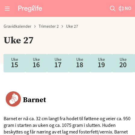
NO
Gravidkalender
Trimester 2
Uke 27
Uke 27
Uke
Uke
Uke
Uke
Uke
Uke
15
16
17
18
19
20
Barnet
Barnet er nå ca. 32 cm langt fra hodet til føttene og veier ca. 950
gram i starten av uken og ca. 1075 gram i slutten. Huden
beskyttes og får næring av et lag med fosterfett/vernix. Barnet