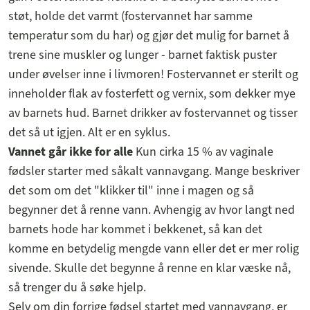
støt, holde det varmt (fostervannet har samme
temperatur som du har) og gjør det mulig for barnet å
trene sine muskler og lunger - barnet faktisk puster
under øvelser inne i livmoren! Fostervannet er sterilt og
inneholder flak av fosterfett og vernix, som dekker mye
av barnets hud. Barnet drikker av fostervannet og tisser
det så ut igjen. Alt er en syklus.
Vannet går ikke for alle
Kun cirka 15 % av vaginale
fødsler starter med såkalt vannavgang. Mange beskriver
det som om det "klikker til" inne i magen og så
begynner det å renne vann. Avhengig av hvor langt ned
barnets hode har kommet i bekkenet, så kan det
komme en betydelig mengde vann eller det er mer rolig
sivende. Skulle det begynne å renne en klar væske nå,
så trenger du å søke hjelp.
Selv om din forrige fødsel startet med vannavgang, er