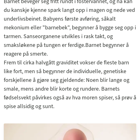
Barnet beveger seg fritt rundt i fostervannet, og nå kan
du kanskje kjenne spark langt opp i magen og nede ved
underlivsbeinet. Babyens første avføring, såkalt
mekonium eller "barnebek", begynner å bygge seg opp i
tarmen. Sanseorganene utvikles i rask takt, og
smaksløkene på tungen er ferdige.Barnet begynner å
reagere på smerte.
Frem til cirka halvgått graviditet vokser de fleste barn
like fort, men så begynner de individuelle, genetiske
forskjellene å gjøre seg gjeldende: Noen blir lange og
smale, mens andre blir korte og rundere. Barnets
fødselsvekt påvirkes også av hva moren spiser, så prøv å
spise allsidig og sunt.