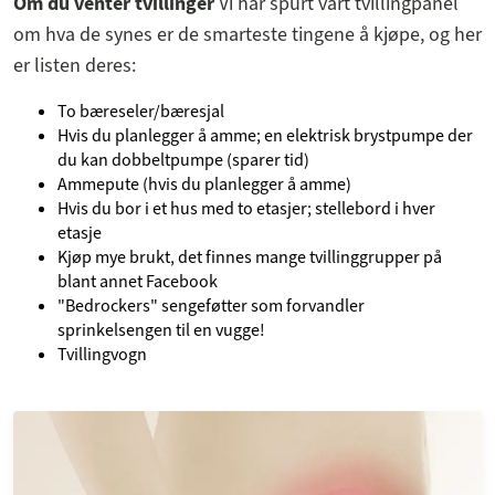
Om du venter tvillinger
Vi har spurt vårt tvillingpanel
om hva de synes er de smarteste tingene å kjøpe, og her
er listen deres:
To bæreseler/bæresjal
Hvis du planlegger å amme; en elektrisk brystpumpe der
du kan dobbeltpumpe (sparer tid)
Ammepute (hvis du planlegger å amme)
Hvis du bor i et hus med to etasjer; stellebord i hver
etasje
Kjøp mye brukt, det finnes mange tvillinggrupper på
blant annet Facebook
"Bedrockers" sengeføtter som forvandler
sprinkelsengen til en vugge!
Tvillingvogn