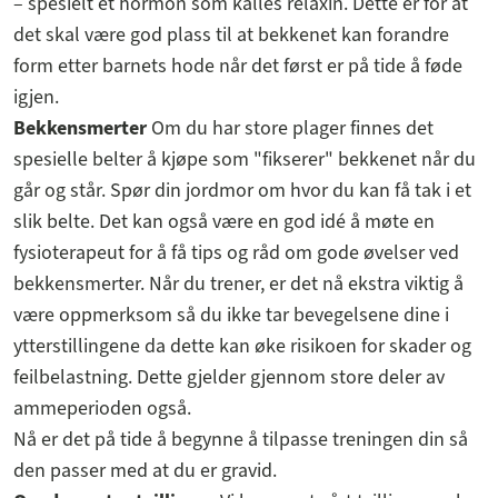
– spesielt et hormon som kalles relaxin. Dette er for at
det skal være god plass til at bekkenet kan forandre
form etter barnets hode når det først er på tide å føde
igjen.
Bekkensmerter
Om du har store plager finnes det
spesielle belter å kjøpe som "fikserer" bekkenet når du
går og står. Spør din jordmor om hvor du kan få tak i et
slik belte. Det kan også være en god idé å møte en
fysioterapeut for å få tips og råd om gode øvelser ved
bekkensmerter. Når du trener, er det nå ekstra viktig å
være oppmerksom så du ikke tar bevegelsene dine i
ytterstillingene da dette kan øke risikoen for skader og
feilbelastning. Dette gjelder gjennom store deler av
ammeperioden også.
Nå er det på tide å begynne å tilpasse treningen din så
den passer med at du er gravid.