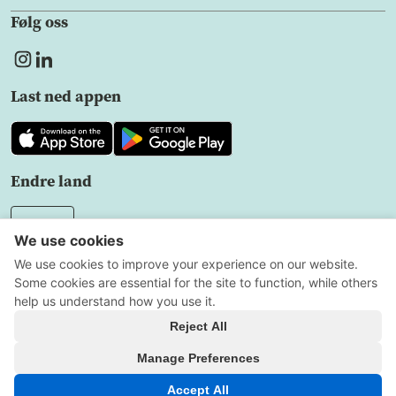
Følg oss
Last ned appen
Endre land
NO
Sekretesspolicy
Användarvillkor
Innstillinger for
informasjonskapsler
Alle rettigheter forbeholdt
Copyright © 2026