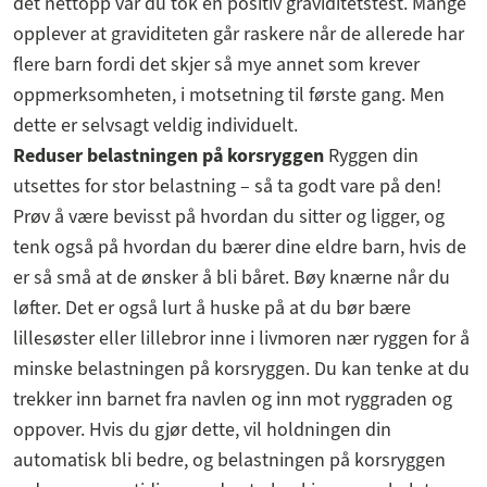
det nettopp var du tok en positiv graviditetstest. Mange
opplever at graviditeten går raskere når de allerede har
flere barn fordi det skjer så mye annet som krever
oppmerksomheten, i motsetning til første gang. Men
dette er selvsagt veldig individuelt.
Reduser belastningen på korsryggen
Ryggen din
utsettes for stor belastning – så ta godt vare på den!
Prøv å være bevisst på hvordan du sitter og ligger, og
tenk også på hvordan du bærer dine eldre barn, hvis de
er så små at de ønsker å bli båret. Bøy knærne når du
løfter. Det er også lurt å huske på at du bør bære
lillesøster eller lillebror inne i livmoren nær ryggen for å
minske belastningen på korsryggen. Du kan tenke at du
trekker inn barnet fra navlen og inn mot ryggraden og
oppover. Hvis du gjør dette, vil holdningen din
automatisk bli bedre, og belastningen på korsryggen