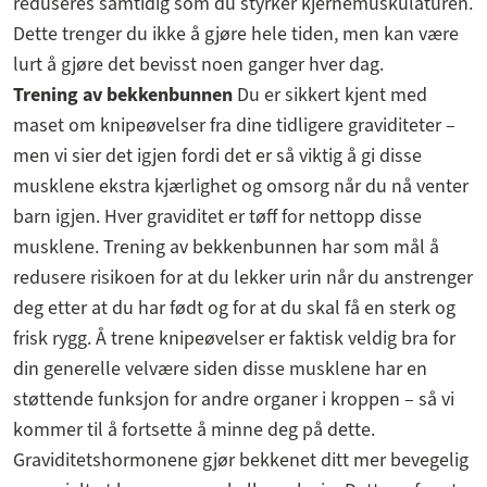
reduseres samtidig som du styrker kjernemuskulaturen.
Dette trenger du ikke å gjøre hele tiden, men kan være
lurt å gjøre det bevisst noen ganger hver dag.
Trening av bekkenbunnen
Du er sikkert kjent med
maset om knipeøvelser fra dine tidligere graviditeter –
men vi sier det igjen fordi det er så viktig å gi disse
musklene ekstra kjærlighet og omsorg når du nå venter
barn igjen. Hver graviditet er tøff for nettopp disse
musklene. Trening av bekkenbunnen har som mål å
redusere risikoen for at du lekker urin når du anstrenger
deg etter at du har født og for at du skal få en sterk og
frisk rygg. Å trene knipeøvelser er faktisk veldig bra for
din generelle velvære siden disse musklene har en
støttende funksjon for andre organer i kroppen – så vi
kommer til å fortsette å minne deg på dette.
Graviditetshormonene gjør bekkenet ditt mer bevegelig