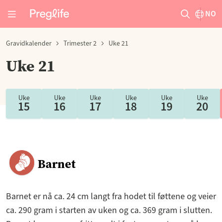
NO
Gravidkalender
Trimester 2
Uke 21
Uke 21
Uke
Uke
Uke
Uke
Uke
Uke
15
16
17
18
19
20
Barnet
Barnet er nå ca. 24 cm langt fra hodet til føttene og veier
ca. 290 gram i starten av uken og ca. 369 gram i slutten.