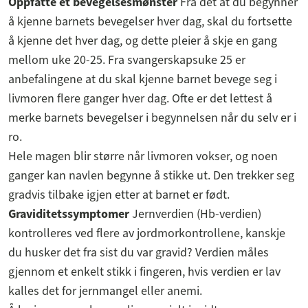
Oppfatte et bevegelsesmønster
Fra det at du begynner
å kjenne barnets bevegelser hver dag, skal du fortsette
å kjenne det hver dag, og dette pleier å skje en gang
mellom uke 20-25. Fra svangerskapsuke 25 er
anbefalingene at du skal kjenne barnet bevege seg i
livmoren flere ganger hver dag. Ofte er det lettest å
merke barnets bevegelser i begynnelsen når du selv er i
ro.
Hele magen blir større når livmoren vokser, og noen
ganger kan navlen begynne å stikke ut. Den trekker seg
gradvis tilbake igjen etter at barnet er født.
Graviditetssymptomer
Jernverdien (Hb-verdien)
kontrolleres ved flere av jordmorkontrollene, kanskje
du husker det fra sist du var gravid? Verdien måles
gjennom et enkelt stikk i fingeren, hvis verdien er lav
kalles det for jernmangel eller anemi.