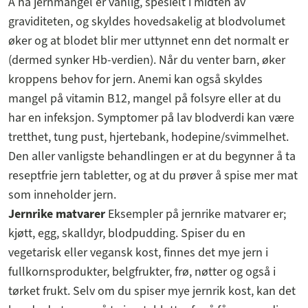
Å ha jernmangel er vanlig, spesielt i midten av
graviditeten, og skyldes hovedsakelig at blodvolumet
øker og at blodet blir mer uttynnet enn det normalt er
(dermed synker Hb-verdien). Når du venter barn, øker
kroppens behov for jern. Anemi kan også skyldes
mangel på vitamin B12, mangel på folsyre eller at du
har en infeksjon. Symptomer på lav blodverdi kan være
tretthet, tung pust, hjertebank, hodepine/svimmelhet.
Den aller vanligste behandlingen er at du begynner å ta
reseptfrie jern tabletter, og at du prøver å spise mer mat
som inneholder jern.
Jernrike matvarer
Eksempler på jernrike matvarer er;
kjøtt, egg, skalldyr, blodpudding. Spiser du en
vegetarisk eller vegansk kost, finnes det mye jern i
fullkornsprodukter, belgfrukter, frø, nøtter og også i
tørket frukt. Selv om du spiser mye jernrik kost, kan det