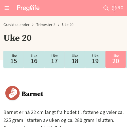
NO
Gravidkalender
Trimester 2
Uke 20
Uke 20
Uke
Uke
Uke
Uke
Uke
Uke
15
16
17
18
19
20
Barnet
Barnet er nå 22 cm langt fra hodet til føttene og veier ca.
225 gram i starten av uken og ca. 280 gram i slutten.