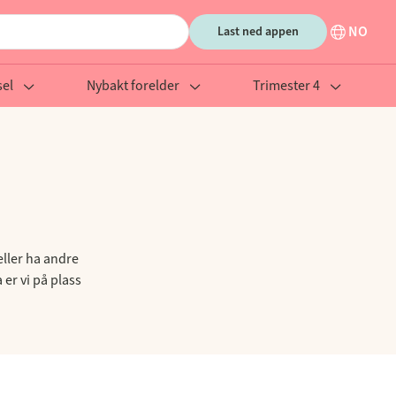
NO
Last ned appen
el
Nybakt forelder
Trimester 4
eller ha andre
er vi på plass