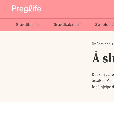
Graviditet
Gravidkalender
Symptome
Ny Forelder
Å s
Det kan være 
årsaker. Men
for å hjelpe 