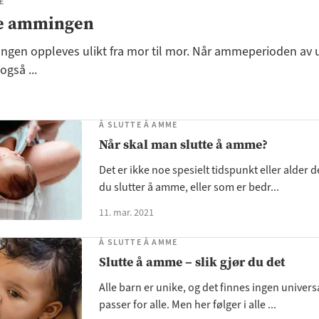
E
te ammingen
gen oppleves ulikt fra mor til mor. Når ammeperioden av 
 også ...
Å SLUTTE Å AMME
Når skal man slutte å amme?
Det er ikke noe spesielt tidspunkt eller alder d
du slutter å amme, eller som er bedr...
11. mar. 2021
Å SLUTTE Å AMME
Slutte å amme – slik gjør du det
Alle barn er unike, og det finnes ingen univer
passer for alle. Men her følger i alle ...