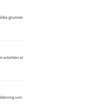
ulike grunner
et anbefales at
salløsning som