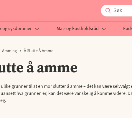
r og sykdommer
Mat- og kostholdsråd
Føds
Amming
Å Slutte Å Amme
lutte å amme
ulike grunner til at en mor slutter å amme – det kan være selvvalgt 
 uansett hva grunnen er, kan det være vanskelig å komme videre. Da 
deg.