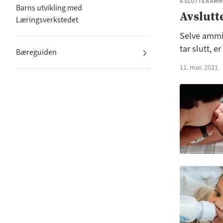
Å SLUTTE Å AMM
Barns utvikling med
Avslut
Læringsverkstedet
Selve ammin
tar slutt, er
Bæreguiden
11. mar. 2021