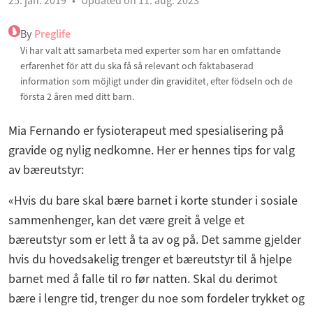
25. jan. 2019
Updated on 11. aug. 2023
By
Preglife
Vi har valt att samarbeta med experter som har en omfattande
erfarenhet för att du ska få så relevant och faktabaserad
information som möjligt under din graviditet, efter födseln och de
första 2 åren med ditt barn.
Mia Fernando er fysioterapeut med spesialisering på
gravide og nylig nedkomne. Her er hennes tips for valg
av bæreutstyr:
«Hvis du bare skal bære barnet i korte stunder i sosiale
sammenhenger, kan det være greit å velge et
bæreutstyr som er lett å ta av og på. Det samme gjelder
hvis du hovedsakelig trenger et bæreutstyr til å hjelpe
barnet med å falle til ro før natten. Skal du derimot
bære i lengre tid, trenger du noe som fordeler trykket og