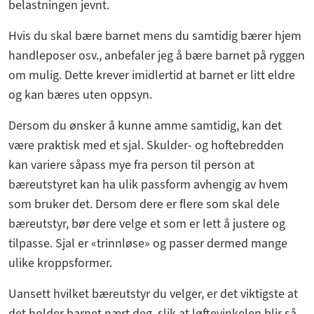
belastningen jevnt.
Hvis du skal bære barnet mens du samtidig bærer hjem
handleposer osv., anbefaler jeg å bære barnet på ryggen
om mulig. Dette krever imidlertid at barnet er litt eldre
og kan bæres uten oppsyn.
Dersom du ønsker å kunne amme samtidig, kan det
være praktisk med et sjal. Skulder- og hoftebredden
kan variere såpass mye fra person til person at
bæreutstyret kan ha ulik passform avhengig av hvem
som bruker det. Dersom dere er flere som skal dele
bæreutstyr, bør dere velge et som er lett å justere og
tilpasse. Sjal er «trinnløse» og passer dermed mange
ulike kroppsformer.
Uansett hvilket bæreutstyr du velger, er det viktigste at
det holder barnet nært deg, slik at løftevinkelen blir så