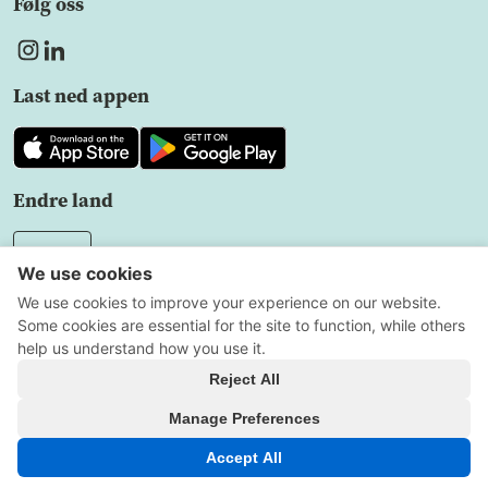
Følg oss
Last ned appen
Endre land
NO
Sekretesspolicy
Användarvillkor
Innstillinger for
informasjonskapsler
Alle rettigheter forbeholdt
Copyright © 2026